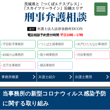
電話相談予約受付時間
平日10時～17時
守谷取手事務所
つくば土浦事務所
水戸ひたちなか事務所
結城小山事務所
龍ケ崎事務所
渋谷事務所
北千住事務所
横浜事務所
事務所概要
弁護士紹介
弁護士費用
当事務所の新型コロナウィルス感染予防
に関する取り組み