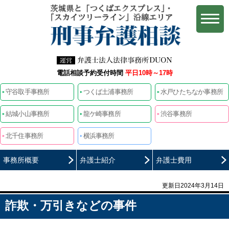
電話相談予約受付時間
平日10時～17時
守谷取手事務所
つくば土浦事務所
水戸ひたちなか事務所
結城小山事務所
龍ケ崎事務所
渋谷事務所
北千住事務所
横浜事務所
事務所概要
弁護士紹介
弁護士費用
更新日2024年3月14日
詐欺・万引きなどの事件