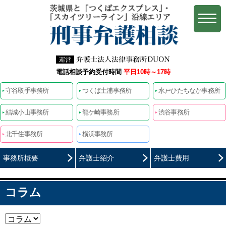
電話相談予約受付時間
平日10時～17時
守谷取手事務所
つくば土浦事務所
水戸ひたちなか事務所
結城小山事務所
龍ケ崎事務所
渋谷事務所
北千住事務所
横浜事務所
事務所概要
弁護士紹介
弁護士費用
コラム